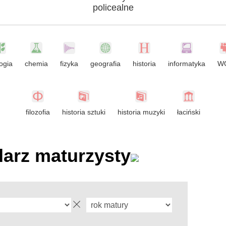
policealne
ogia
chemia
fizyka
geografia
historia
informatyka
W
filozofia
historia sztuki
historia muzyki
łaciński
arz maturzysty