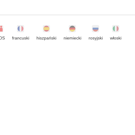
OS
francuski
hiszpański
niemiecki
rosyjski
włoski