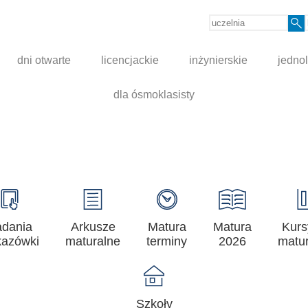
dni otwarte
licencjackie
inżynierskie
jednol
dla ósmoklasisty
adania
Arkusze
Matura
Matura
Kurs
azówki
maturalne
terminy
2026
matur
Szkoły